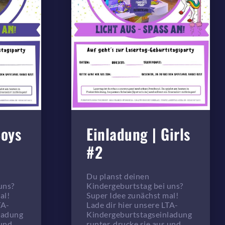
Boys
Einladung | Girls
#2
Du planst deinen
uns?
Kindergeburtstag bei uns?
al!
Super Idee zunächst mal!
TA-
Lade dir hier unsere LTA-
ladung
Kindergeburtstagseinladung
 und
runter, drucke sie aus und