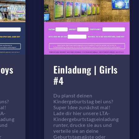
Boys
Einladung | Girls
#4
Du planst deinen
uns?
Kindergeburtstag bei uns?
al!
Super Idee zunächst mal!
TA-
Lade dir hier unsere LTA-
ladung
Kindergeburtstagseinladung
 und
runter, drucke sie aus und
verteile sie an deine
r
Geburtstagsgäste oder