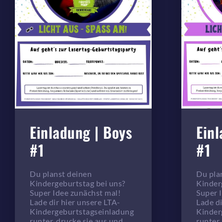
Einladung | Boys
Einl
#1
#1
Du planst deinen
Du pla
Kindergeburtstag bei uns?
Kinder
Super Idee zunächst mal!
Super 
Lade dir hier unsere LTA-
Lade di
Kindergeburtstagseinladung
Kinder
runter, drucke sie aus und
runter,