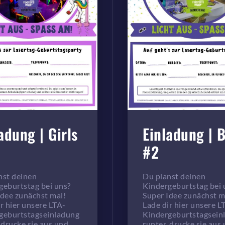
adung | Girls
Einladung | 
#2
nst deinen
Du planst deinen
geburtstag bei uns?
Kindergeburtstag bei 
Idee zunächst mal!
Super Idee zunächst m
r hier unsere LTA-
Lade dir hier unsere L
geburtstagseinladung
Kindergeburtstagsein
 drucke sie aus und
runter, drucke sie aus