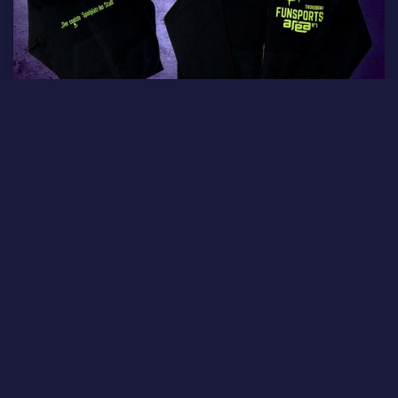
Hoodie im FunSports Style |
Gentlemen
Herren Authentic Kapuzen Sweatjacke
Toller Alltags-Hoodie in superangenehmer
Kuschel-Qualität zum Schnapper-Preis.
Farbe: Schwarz